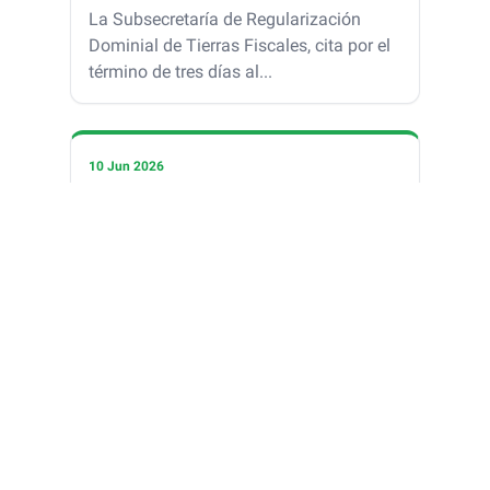
La Subsecretaría de Regularización
Dominial de Tierras Fiscales, cita por el
término de tres días al...
10 Jun 2026
Edicto de Convocatoria
La Subsecretaría de Regulación
Dominial de Tierras Fiscales cita por el
término de tres días a parti...
Ver todos los edictos