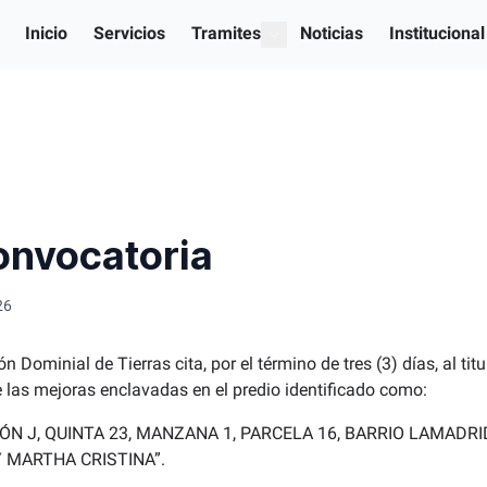
Inicio
Servicios
Tramites
Noticias
Institucional
show submenu for "Our serv
onvocatoria
26
 Dominial de Tierras cita, por el término de tres (3) días, al tit
 las mejoras enclavadas en el predio identificado como:
IÓN J, QUINTA 23, MANZANA 1, PARCELA 16, BARRIO LAMADRID.
Y MARTHA CRISTINA”.