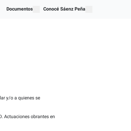
Documentos
Conocé Sáenz Peña
ices"
mostrar submenú para "Documentos"
show submenu for "O
ular y/o a quienes se
 Actuaciones obrantes en