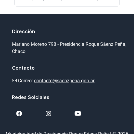
enripiado de calles, reparación de luminarias y
trabajos de pavimentación. También se construyen
nuevas alcantarillas para mejorar el escurrimiento
del agua y prevenir problemas durante las lluvias.
Dirección
Mariano Moreno 798 - Presidencia Roque Sáenz Peña,
Chaco
Contacto
Correo:
contacto@saenzpeña.gob.ar
Redes Solciales
Municipalidad de Presidencia Roque Sáenz Peña | © 2026