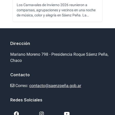
Los Carnavales de Invierno 2026 reunieron a
comparsas, agrupaciones y vecinos en una noche
de música, color y alegría en Sáenz Peña. La
propuesta buscó fortalecer la actividad
carnavalera durante todo el año, recuperar esta
tradicional celebración y dar el primer paso hacia
los Carnavales 2027, con una gran participación
del público y delegaciones de distintas localidades.
Dirección
Mariano Moreno 798 - Presidencia Roque Sáenz Peña,
Chaco
Contacto
Correo:
contacto@saenzpeña.gob.ar
Redes Solciales