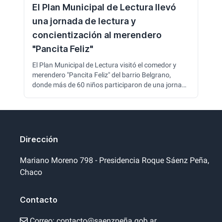
El Plan Municipal de Lectura llevó
una jornada de lectura y
concientización al merendero
"Pancita Feliz"
El Plan Municipal de Lectura visitó el comedor y
merendero "Pancita Feliz" del barrio Belgrano,
donde más de 60 niños participaron de una jornada
de lectura y actividades sobre el cuidado del
ambiente y el reciclaje. La iniciativa continúa
acercando la lectura y la cultura a los distintos
barrios de la ciudad.
Dirección
Mariano Moreno 798 - Presidencia Roque Sáenz Peña,
Chaco
Contacto
Correo:
contacto@saenzpeña.gob.ar