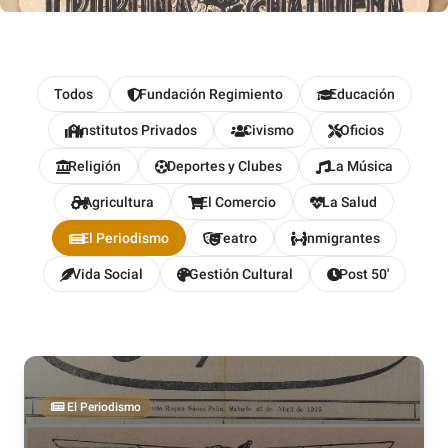
Todos
Fundación Regimiento
Educación
Institutos Privados
Civismo
Oficios
Religión
Deportes y Clubes
La Música
Agricultura
El Comercio
La Salud
El Periodismo
Teatro
Inmigrantes
Vida Social
Gestión Cultural
Post 50'
El Periodismo